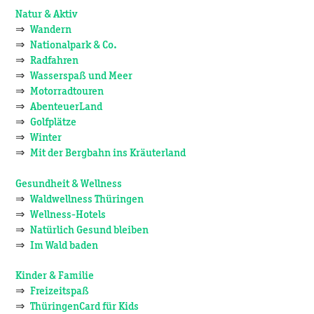
Natur & Aktiv
⇒
Wandern
⇒
Nationalpark & Co.
⇒
Radfahren
⇒
Wasserspaß und Meer
⇒
Motorradtouren
⇒
AbenteuerLand
⇒
Golfplätze
⇒
Winter
⇒
Mit der Bergbahn ins Kräuterland
Gesundheit & Wellness
⇒
Waldwellness Thüringen
⇒
Wellness-Hotels
⇒
Natürlich Gesund bleiben
⇒
Im Wald baden
Kinder & Familie
⇒
Freizeitspaß
⇒
ThüringenCard für Kids