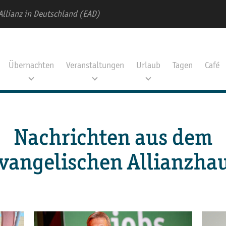
Allianz in Deutschland (EAD)
Übernachten
Veranstaltungen
Urlaub
Tagen
Café
Nachrichten aus dem
vangelischen Allianzha