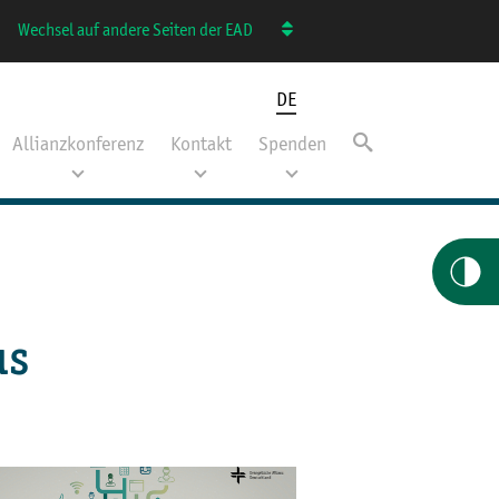
Wechsel auf andere Seiten der EAD
DE
Allianzkonferenz
Kontakt
Spenden
us