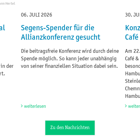
ann Hertel
06. JULI 2026
30. JU
al
Segens-Spender für die
Konz
Allianzkonferenz gesucht
Café
Die beitragsfreie Konferenz wird durch deine
Am 22.
Spende möglich. So kann jeder unabhängig
Café &
in der
von seiner finanziellen Situation dabei sein.
besond
rt.
Hambu
Steinl
Chemni
Hambur
weiterlesen
weite
Zu den Nachrichten