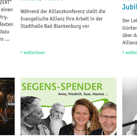
NZERT“
Jubi
r einen
Während der Allianzkonferenz stellt die
try.
Evangelische Allianz ihre Arbeit in der
Der Le
Texten
Stadthalle Bad Blankenburg vor
Günter
 dazu
über d
s ...
Allian
weiterlesen
weite