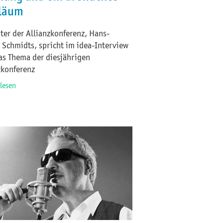
läum
iter der Allianzkonferenz, Hans-
 Schmidts, spricht im idea-Interview
as Thema der diesjährigen
zkonferenz
rlesen