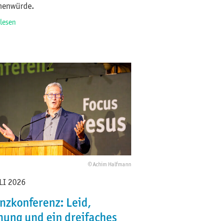
henwürde.
rlesen
© Achim Halfmann
LI 2026
anzkonferenz: Leid,
nung und ein dreifaches