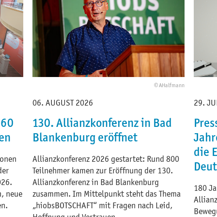
© AHalfmann
06. AUGUST 2026
29. JU
 60
130. Allianzkonferenz in Bad
Pres
en
Blankenburg eröffnet
Jahr
die 
ionen
Allianzkonferenz 2026 gestartet: Rund 800
Deut
der
Teilnehmer kamen zur Eröffnung der 130.
026.
Allianzkonferenz in Bad Blankenburg
180 Ja
n, neue
zusammen. Im Mittelpunkt steht das Thema
Allian
en.
„hiobsBOTSCHAFT“ mit Fragen nach Leid,
Bewegu