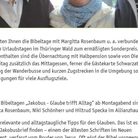
eten Ihnen die Bibeltage mit Margitta Rosenbaum u. a. verbund
n Urlaubstagen im Thüringer Wald zum ermäßigten Sonderpreis
enthalten sind die Übernachtung mit Halbpension sowie von Di
itag zusätzlich das Mittagessen, ferner die Gästekarte Schwarzat
g der Wanderbusse und kurzen Zugstrecken in die Umgebung s
gungen für viele Ausflugsziele.
 Bibeltagen „Jakobus - Glaube trifft Alltag“ ab Montagabend si
ta Rosenbaum, Niki Schönherr und Hiltrud Specka im Allianzhau
relevante und alltagstaugliche Tipps für den Glauben. Das ist es
 Jakobusbrief finden – einem der ältesten Schriften im Neuen
ent, verfasst vom Bruder von Jesus. Oft wird der Bibel vorgewo