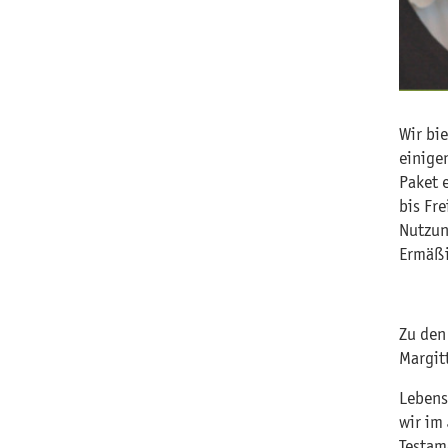
Wir bi
einige
Paket 
bis Fre
Nutzun
Ermäßi
Zu den
Margit
Lebens
wir im
Testam