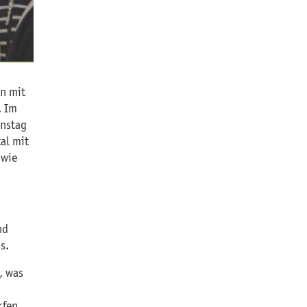
en mit
. Im
enstag
al mit
owie
nd
s.
, was
rfen,