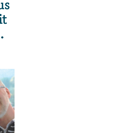
us
it
.