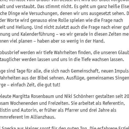
i alt und verstaubt. Das stimmt nicht. Es geht um ganz heiße Eis
sche Dinge wie Versuchungen, denen wir uns ausgesetzt sehen. D
der Worte wird genauso eine Rolle spielen wie die Frage nach
eit und Heilung. Und nicht zuletzt auch die Frage nach einer gu
anung und Kalenderführung – wo wir gerade in diesen Zeiten me
nnen viel planen – haben aber so wenig in der Hand.
obusbrief werden wir tiefe Wahrheiten finden, die unseren Glau
stauglicher werden lassen und uns in die Tiefe wachsen lassen.
age sind Tage für alle, die sich nach Gemeinschaft, neuen Impul
Wahrheiten aus der Bibel sehnen. Ausflüge, gemeinsames Singen
ge – einfach Zeit, die gut tut!
eleute Margitta Rosenbaum und Niki Schönherr gestalten seit 2
sam Wochenenden und Freizeiten. Sie arbeitet als Referentin,
istin und Autorin, er früher als Pfarrer und drei Jahre als
mmreferent im Allianzhaus.
d Specka aus Haiger sorgt für den guten Ton. Die erfahrene Erzie