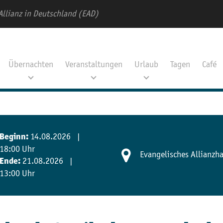
Allianz in Deutschland (EAD)
Übernachten
Veranstaltungen
Urlaub
Tagen
Café
14.08.2026 |
Beginn:
18:00 Uhr
Evangelisches Allianzh
21.08.2026 |
Ende:
13:00 Uhr