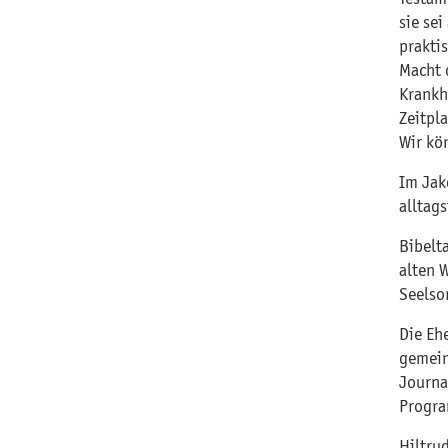
sie se
prakti
Macht 
Krankh
Zeitpl
Wir kö
Im Jak
alltag
Bibelt
alten 
Seelsor
Die Eh
gemein
Journal
Progra
Hiltru