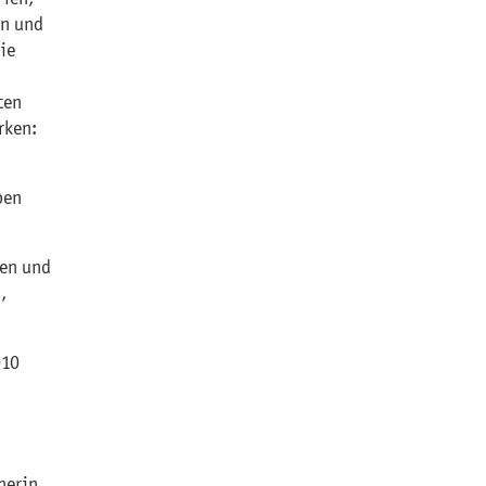
en und
ie
ten
rken:
ben
sen und
,
010
herin