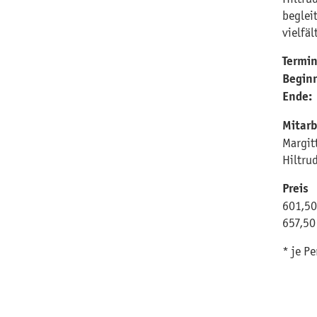
beglei
vielfäl
Termi
Begin
Ende:
Mitarb
Margit
Hiltru
Preis
601,50
657,50
* je P