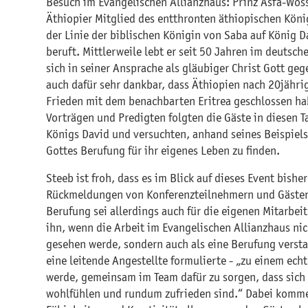
Besuch im Evangelischen Allianzhaus: Prinz Asfa-Woss
Äthiopier Mitglied des entthronten äthiopischen Köni
der Linie der biblischen Königin von Saba auf König D
beruft. Mittlerweile lebt er seit 50 Jahren im deutsche
sich in seiner Ansprache als gläubiger Christ Gott g
auch dafür sehr dankbar, dass Äthiopien nach 20jähri
Frieden mit dem benachbarten Eritrea geschlossen hab
Vorträgen und Predigten folgten die Gäste in diesen 
Königs David und versuchten, anhand seines Beispiel
Gottes Berufung für ihr eigenes Leben zu finden.
Steeb ist froh, dass es im Blick auf dieses Event bisher
Rückmeldungen von Konferenzteilnehmern und Gäste
Berufung sei allerdings auch für die eigenen Mitarbeit
ihn, wenn die Arbeit im Evangelischen Allianzhaus nic
gesehen werde, sondern auch als eine Berufung versta
eine leitende Angestellte formulierte - „zu einem ec
werde, gemeinsam im Team dafür zu sorgen, dass sich 
wohlfühlen und rundum zufrieden sind.“ Dabei komme 