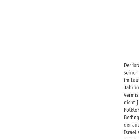
Der isr
seiner 
im Lau
Jahrhu
Vermis
nicht-
Folklo
Beding
der Ju
Israel 