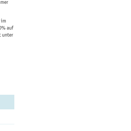
hmer
 im
20% auf
t unter