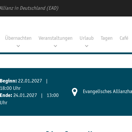
Allianz in Deutschland (EAD)
Übernachten
Veranstaltungen
Urlaub
Tagen
Café
22.01.2027 |
Beginn:
18:00 Uhr
Evangelisches Allianzh
24.01.2027 | 13:00
Ende:
Uhr