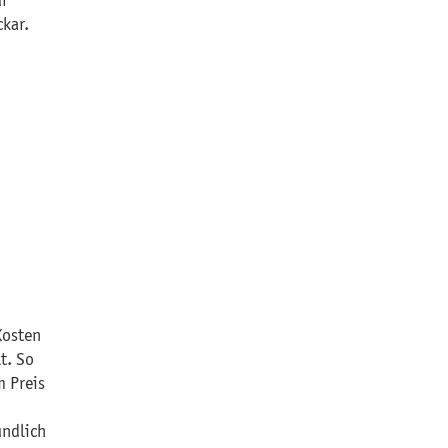
ür
ckar.
Kosten
t. So
m Preis
undlich