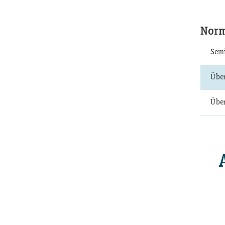
Norm
Semi
Über
Über