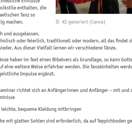
chiedliche Einflüsse
sikstile enthalten, die
aelischen Tanz so
ltig machen.
© KI-generiert (Canva)
ch und ausgelassen,
olisch oder feierlich, traditionell oder modern, all das findet s
ieder. Aus dieser Vielfalt lernen wir verschiedene Tänze.
Tänze haben im Text einen Bibelvers als Grundlage, so kann Gott
uf eine weitere Weise erfahrbar werden. Die Tanzeinheiten werd
geistliche Impulse ergänzt.
Seminar richtet sich an Anfängerinnen und Anfänger – mit und
ntnisse
e leichte, bequeme Kleidung mitbringen
he mit glatten Sohlen sind erforderlich, da auf Teppichboden ge