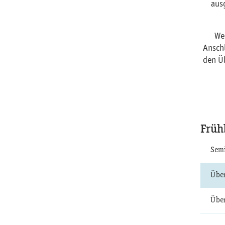
aus
We
Anschl
den Üb
Früh
Semi
Über
Über