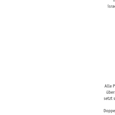
l
isra
Alle 
über
setzt 
Doppel