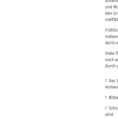
unters
und Mu
den isr
vielfä
Fröhli
melanch
darin w
Viele 
noch a
durch 
Das 
Vorken
Bitt
Schu
wird