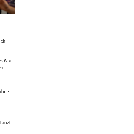
ich
es Wort
en
 ohne
tanzt